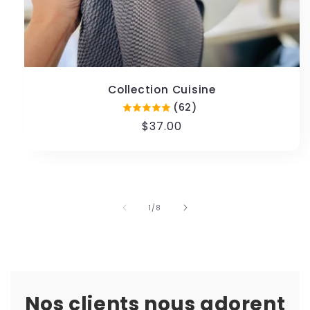
Collection Cuisine
(62)
Prix
$37.00
habituel
de
1
/
8
Nos clients nous adorent