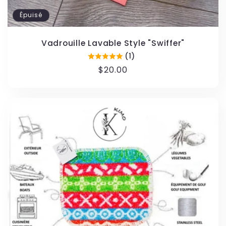
Épuisé
Vadrouille Lavable Style "Swiffer"
(1)
Prix
$20.00
habituel